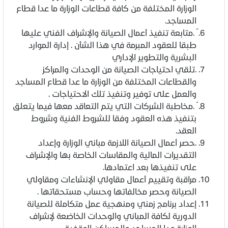
الوزارة المختلفة من كافة قطاعات الوزارة ما عدا قطاع
المساجد.
ً .متابعة تنفيذ أعمال الصيانة والإشراف الفني عليها
طبقا للعقود المبرمة في هذا الشأن . إدارة الموارد
البشرية والتطوير الإداري
.تلقي احتياجات الصيانة من الوحدات والمراكز
والقطاعات المختلفة من الوزارة ما عدا قطاع المساجد
والعمل على توفير وتنفيذ تلك الاحتياجات .
ً .مخاطبة الشركات التي يتم التعاقد معها فيما يتعلق
بتنفيذ هذه العقود وفقا للشروط الفنية وشروط
العقد.
.حصر أعمال الصيانة اللازمة مباني الوزارة وإعداد
التقديرات المالية والمقاسات الخاصة بها والإشراف
على تنفيذها بعد اعتمادها.
مراقبة وتقييم أعمال مقاولي الإنشاءات ومقاولي
الصيانة وحصر مخالفاتها وحساب مستحقاتها .
إعداد برنامج زمني ومنهجية عمل متكاملة للصيانة
الدورية لكافة المباني والوحدات الخاضعة لإشراف
الوزارة عدا المساجد والمساكن الوقفية